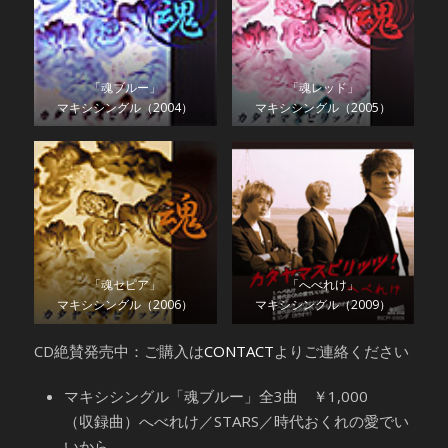
「魂ブルー」
「魂レッド」
マキシシングル（2004）
マキシシングル（2005）
「魂セピア」
「へべれけ」
マキシシングル（2006）
マキシシングル（2009）
CD絶賛発売中：ご購入は
CONTACT
よりご連絡ください
マキシシングル「魂ブルー」全3曲 ￥1,000
（収録曲）へべれけ／STARS／時代おくれの愛でい
いから