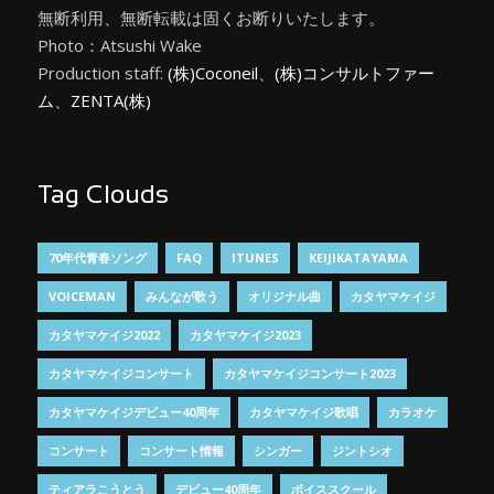
無断利用、無断転載は固くお断りいたします。
Photo：Atsushi Wake
Production staff:
(株)Coconeil
、
(株)コンサルトファー
ム
、
ZENTA(株)
Tag Clouds
70年代青春ソング
FAQ
ITUNES
KEIJIKATAYAMA
VOICEMAN
みんなが歌う
オリジナル曲
カタヤマケイジ
カタヤマケイジ2022
カタヤマケイジ2023
カタヤマケイジコンサート
カタヤマケイジコンサート2023
カタヤマケイジデビュー40周年
カタヤマケイジ歌唱
カラオケ
コンサート
コンサート情報
シンガー
ジントシオ
ティアラこうとう
デビュー40周年
ボイススクール