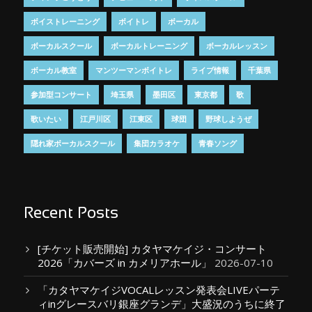
ボイストレーニング
ボイトレ
ボーカル
ボーカルスクール
ボーカルトレーニング
ボーカルレッスン
ボーカル教室
マンツーマンボイトレ
ライブ情報
千葉県
参加型コンサート
埼玉県
墨田区
東京都
歌
歌いたい
江戸川区
江東区
球団
野球しようぜ
隠れ家ボーカルスクール
集団カラオケ
青春ソング
Recent Posts
[チケット販売開始] カタヤマケイジ・コンサート
2026「カバーズ in カメリアホール」
2026-07-10
「カタヤマケイジVOCALレッスン発表会LIVEパーテ
ィinグレースバリ銀座グランデ」大盛況のうちに終了