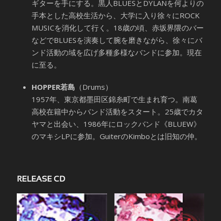
ギターを手にする。黒人BLUESとDYLANを何よりの
手本とした高校生活から、大学に入り徐々にROCK
MUSICを消化して行く。18歳の頃、赤坂界隈のバー
などでBLUESを演奏して腕を磨きながら、徐々にバ
ンド活動の域を広げ多種多様なバンドに参加。現在
に至る。
HOPPER若島
（Drums）
1957年、東京都墨田区錦糸町で生まれ育つ。南葛
高校在籍中からバンド活動をスタート。25歳でカタ
ヤマと出会い、1986年にロックバンド《BLUEW》
のマキシLPに参加。GuiterのKimboとは旧知の仲。
RELEASE CD