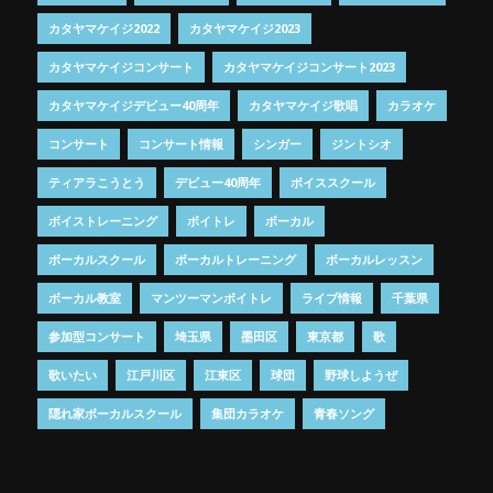
カタヤマケイジ2022
カタヤマケイジ2023
カタヤマケイジコンサート
カタヤマケイジコンサート2023
カタヤマケイジデビュー40周年
カタヤマケイジ歌唱
カラオケ
コンサート
コンサート情報
シンガー
ジントシオ
ティアラこうとう
デビュー40周年
ボイススクール
ボイストレーニング
ボイトレ
ボーカル
ボーカルスクール
ボーカルトレーニング
ボーカルレッスン
ボーカル教室
マンツーマンボイトレ
ライブ情報
千葉県
参加型コンサート
埼玉県
墨田区
東京都
歌
歌いたい
江戸川区
江東区
球団
野球しようぜ
隠れ家ボーカルスクール
集団カラオケ
青春ソング