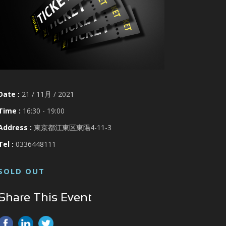
Date :
21 / 11月 / 2021
Time :
16:30 - 19:00
Address :
東京都江東区東陽4-11-3
Tel :
0336448111
SOLD OUT
Share This Event