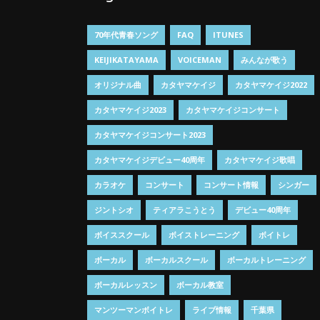
70年代青春ソング
FAQ
ITUNES
KEIJIKATAYAMA
VOICEMAN
みんなが歌う
オリジナル曲
カタヤマケイジ
カタヤマケイジ2022
カタヤマケイジ2023
カタヤマケイジコンサート
カタヤマケイジコンサート2023
カタヤマケイジデビュー40周年
カタヤマケイジ歌唱
カラオケ
コンサート
コンサート情報
シンガー
ジントシオ
ティアラこうとう
デビュー40周年
ボイススクール
ボイストレーニング
ボイトレ
ボーカル
ボーカルスクール
ボーカルトレーニング
ボーカルレッスン
ボーカル教室
マンツーマンボイトレ
ライブ情報
千葉県