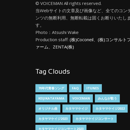
© VOICEMAN All rights reserved.
当Webサイトの文章及び画像など、全てのコン
ンツの無断利用、無断転載は固くお断りいたし
す。
Photo：Atsushi Wake
Production staff:
(株)Coconeil
、
(株)コンサルト
ァーム
、
ZENTA(株)
Tag Clouds
70年代青春ソング
FAQ
ITUNES
KEIJIKATAYAMA
VOICEMAN
みんなが歌う
オリジナル曲
カタヤマケイジ
カタヤマケイジ2022
カタヤマケイジ2023
カタヤマケイジコンサート
カタヤマケイジコンサート2023