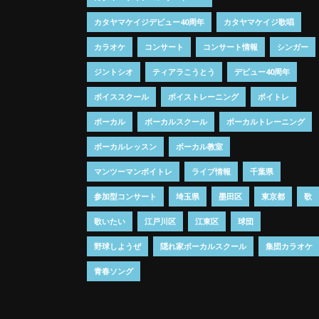
カタヤマケイジデビュー40周年
カタヤマケイジ歌唱
カラオケ
コンサート
コンサート情報
シンガー
ジントシオ
ティアラこうとう
デビュー40周年
ボイススクール
ボイストレーニング
ボイトレ
ボーカル
ボーカルスクール
ボーカルトレーニング
ボーカルレッスン
ボーカル教室
マンツーマンボイトレ
ライブ情報
千葉県
参加型コンサート
埼玉県
墨田区
東京都
歌
歌いたい
江戸川区
江東区
球団
野球しようぜ
隠れ家ボーカルスクール
集団カラオケ
青春ソング