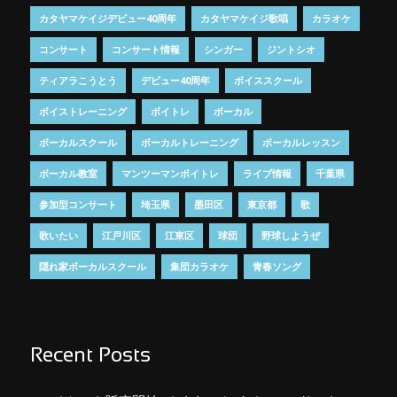
カタヤマケイジデビュー40周年
カタヤマケイジ歌唱
カラオケ
コンサート
コンサート情報
シンガー
ジントシオ
ティアラこうとう
デビュー40周年
ボイススクール
ボイストレーニング
ボイトレ
ボーカル
ボーカルスクール
ボーカルトレーニング
ボーカルレッスン
ボーカル教室
マンツーマンボイトレ
ライブ情報
千葉県
参加型コンサート
埼玉県
墨田区
東京都
歌
歌いたい
江戸川区
江東区
球団
野球しようぜ
隠れ家ボーカルスクール
集団カラオケ
青春ソング
Recent Posts