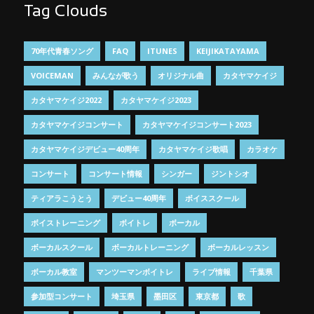
Tag Clouds
70年代青春ソング
FAQ
ITUNES
KEIJIKATAYAMA
VOICEMAN
みんなが歌う
オリジナル曲
カタヤマケイジ
カタヤマケイジ2022
カタヤマケイジ2023
カタヤマケイジコンサート
カタヤマケイジコンサート2023
カタヤマケイジデビュー40周年
カタヤマケイジ歌唱
カラオケ
コンサート
コンサート情報
シンガー
ジントシオ
ティアラこうとう
デビュー40周年
ボイススクール
ボイストレーニング
ボイトレ
ボーカル
ボーカルスクール
ボーカルトレーニング
ボーカルレッスン
ボーカル教室
マンツーマンボイトレ
ライブ情報
千葉県
参加型コンサート
埼玉県
墨田区
東京都
歌