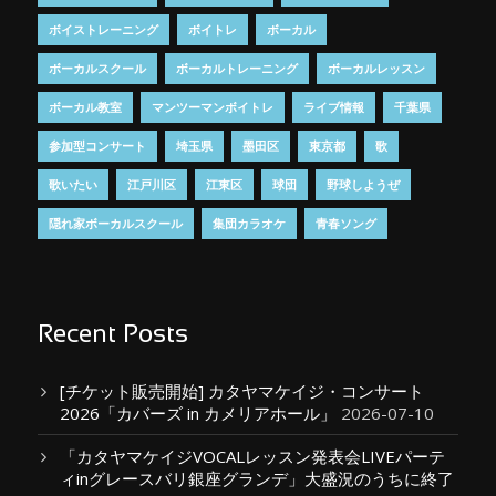
ボイストレーニング
ボイトレ
ボーカル
ボーカルスクール
ボーカルトレーニング
ボーカルレッスン
ボーカル教室
マンツーマンボイトレ
ライブ情報
千葉県
参加型コンサート
埼玉県
墨田区
東京都
歌
歌いたい
江戸川区
江東区
球団
野球しようぜ
隠れ家ボーカルスクール
集団カラオケ
青春ソング
Recent Posts
[チケット販売開始] カタヤマケイジ・コンサート
2026「カバーズ in カメリアホール」
2026-07-10
「カタヤマケイジVOCALレッスン発表会LIVEパーテ
ィinグレースバリ銀座グランデ」大盛況のうちに終了