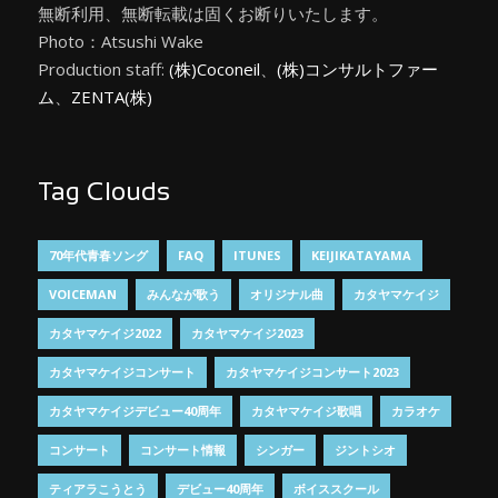
無断利用、無断転載は固くお断りいたします。
Photo：Atsushi Wake
Production staff:
(株)Coconeil
、
(株)コンサルトファー
ム
、
ZENTA(株)
Tag Clouds
70年代青春ソング
FAQ
ITUNES
KEIJIKATAYAMA
VOICEMAN
みんなが歌う
オリジナル曲
カタヤマケイジ
カタヤマケイジ2022
カタヤマケイジ2023
カタヤマケイジコンサート
カタヤマケイジコンサート2023
カタヤマケイジデビュー40周年
カタヤマケイジ歌唱
カラオケ
コンサート
コンサート情報
シンガー
ジントシオ
ティアラこうとう
デビュー40周年
ボイススクール