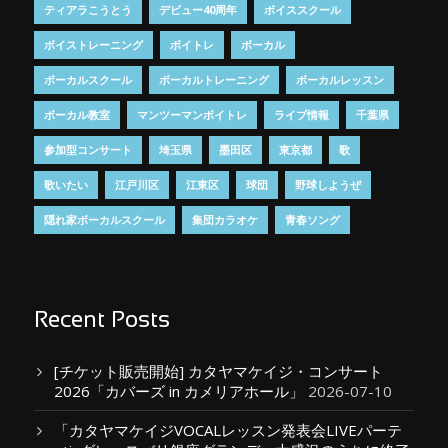
ティアラこうとう
デビュー40周年
ボイススクール
ボイストレーニング
ボイトレ
ボーカル
ボーカルスクール
ボーカルトレーニング
ボーカルレッスン
ボーカル教室
マンツーマンボイトレ
ライブ情報
千葉県
参加型コンサート
埼玉県
墨田区
東京都
歌
歌いたい
江戸川区
江東区
球団
野球しようぜ
隠れ家ボーカルスクール
集団カラオケ
青春ソング
Recent Posts
[チケット販売開始] カタヤマケイジ・コンサート
2026「カバーズ in カメリアホール」
2026-07-10
「カタヤマケイジVOCALレッスン発表会LIVEパーテ