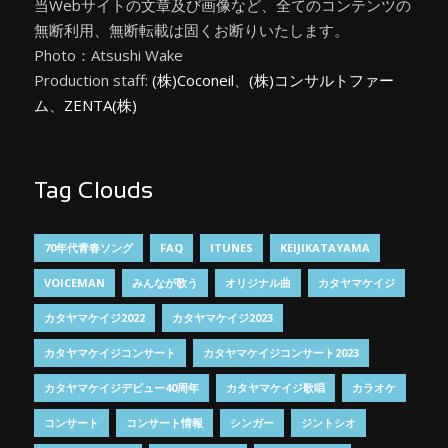
当Webサイトの文章及び画像など、全てのコンテンツの
無断利用、無断転載は固くお断りいたします。
Photo：Atsushi Wake
Production staff:
(株)Coconeil
、
(株)コンサルトファー
ム
、
ZENTA(株)
Tag Clouds
70年代青春ソング
FAQ
ITUNES
KEIJIKATAYAMA
VOICEMAN
みんなが歌う
オリジナル曲
カタヤマケイジ
カタヤマケイジ2022
カタヤマケイジ2023
カタヤマケイジコンサート
カタヤマケイジコンサート2023
カタヤマケイジデビュー40周年
カタヤマケイジ歌唱
カラオケ
コンサート
コンサート情報
シンガー
ジントシオ