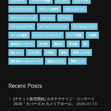
コンサート
コンサート情報
シンガー
ジントシオ
ティアラこうとう
デビュー40周年
ボイススクール
ボイストレーニング
ボイトレ
ボーカル
ボーカルスクール
ボーカルトレーニング
ボーカルレッスン
ボーカル教室
マンツーマンボイトレ
ライブ情報
千葉県
参加型コンサート
埼玉県
墨田区
東京都
歌
歌いたい
江戸川区
江東区
球団
野球しようぜ
隠れ家ボーカルスクール
集団カラオケ
青春ソング
Recent Posts
[チケット販売開始] カタヤマケイジ・コンサート
2026「カバーズ in カメリアホール」
2026-07-10