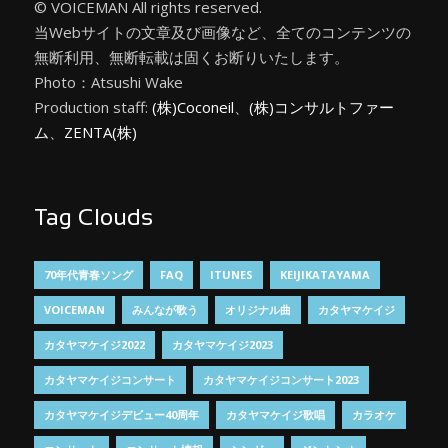
© VOICEMAN All rights reserved.
当Webサイトの文章及び画像など、全てのコンテンツの
無断利用、無断転載は固くお断りいたします。
Photo：Atsushi Wake
Production staff:
(株)Coconeil
、
(株)コンサルトファー
ム
、
ZENTA(株)
Tag Clouds
70年代青春ソング
FAQ
ITUNES
KEIJIKATAYAMA
VOICEMAN
みんなが歌う
オリジナル曲
カタヤマケイジ
カタヤマケイジ2022
カタヤマケイジ2023
カタヤマケイジコンサート
カタヤマケイジコンサート2023
カタヤマケイジデビュー40周年
カタヤマケイジ歌唱
カラオケ