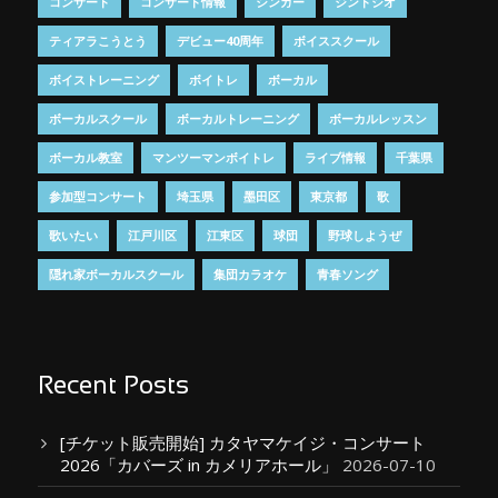
コンサート
コンサート情報
シンガー
ジントシオ
ティアラこうとう
デビュー40周年
ボイススクール
ボイストレーニング
ボイトレ
ボーカル
ボーカルスクール
ボーカルトレーニング
ボーカルレッスン
ボーカル教室
マンツーマンボイトレ
ライブ情報
千葉県
参加型コンサート
埼玉県
墨田区
東京都
歌
歌いたい
江戸川区
江東区
球団
野球しようぜ
隠れ家ボーカルスクール
集団カラオケ
青春ソング
Recent Posts
[チケット販売開始] カタヤマケイジ・コンサート
2026「カバーズ in カメリアホール」
2026-07-10