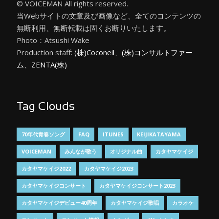
© VOICEMAN All rights reserved.
当Webサイトの文章及び画像など、全てのコンテンツの
無断利用、無断転載は固くお断りいたします。
Photo：Atsushi Wake
Production staff:
(株)Coconeil
、
(株)コンサルトファー
ム
、
ZENTA(株)
Tag Clouds
70年代青春ソング
FAQ
ITUNES
KEIJIKATAYAMA
VOICEMAN
みんなが歌う
オリジナル曲
カタヤマケイジ
カタヤマケイジ2022
カタヤマケイジ2023
カタヤマケイジコンサート
カタヤマケイジコンサート2023
カタヤマケイジデビュー40周年
カタヤマケイジ歌唱
カラオケ