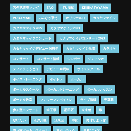
70年代青春ソング
FAQ
ITUNES
KEIJIKATAYAMA
VOICEMAN
みんなが歌う
オリジナル曲
カタヤマケイジ
カタヤマケイジ2022
カタヤマケイジ2023
カタヤマケイジコンサート
カタヤマケイジコンサート2023
カタヤマケイジデビュー40周年
カタヤマケイジ歌唱
カラオケ
コンサート
コンサート情報
シンガー
ジントシオ
ティアラこうとう
デビュー40周年
ボイススクール
ボイストレーニング
ボイトレ
ボーカル
ボーカルスクール
ボーカルトレーニング
ボーカルレッスン
ボーカル教室
マンツーマンボイトレ
ライブ情報
千葉県
参加型コンサート
埼玉県
墨田区
東京都
歌
歌いたい
江戸川区
江東区
球団
野球しようぜ
隠れ家ボーカルスクール
集団カラオケ
青春ソング