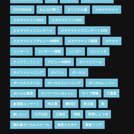
VOICEMAN
みんなが歌う
オリジナル曲
カタヤマケイジ
カタヤマケイジ2022
カタヤマケイジ2023
カタヤマケイジコンサート
カタヤマケイジコンサート2023
カタヤマケイジデビュー40周年
カタヤマケイジ歌唱
カラオケ
コンサート
コンサート情報
シンガー
ジントシオ
ティアラこうとう
デビュー40周年
ボイススクール
ボイストレーニング
ボイトレ
ボーカル
ボーカルスクール
ボーカルトレーニング
ボーカルレッスン
ボーカル教室
マンツーマンボイトレ
ライブ情報
千葉県
参加型コンサート
埼玉県
墨田区
東京都
歌
歌いたい
江戸川区
江東区
球団
野球しようぜ
隠れ家ボーカルスクール
集団カラオケ
青春ソング