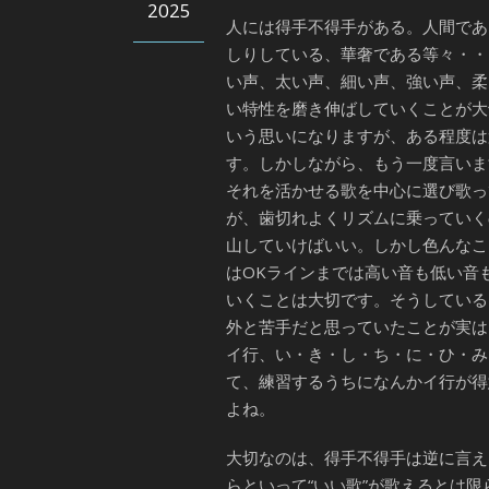
2025
人には得手不得手がある。人間であ
しりしている、華奢である等々・・
い声、太い声、細い声、強い声、柔
い特性を磨き伸ばしていくことが大
いう思いになりますが、ある程度は
す。しかしながら、もう一度言いま
それを活かせる歌を中心に選び歌っ
が、歯切れよくリズムに乗っていく
山していけばいい。しかし色んなこ
はOKラインまでは高い音も低い音
いくことは大切です。そうしている
外と苦手だと思っていたことが実は
イ行、い・き・し・ち・に・ひ・み
て、練習するうちになんかイ行が得
よね。
大切なのは、得手不得手は逆に言え
らといって“いい歌”が歌えるとは