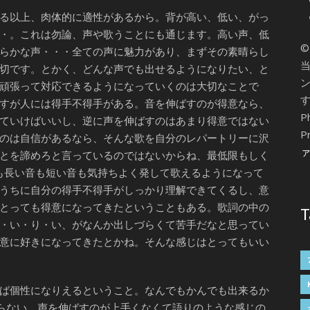
る以上、肉体的に適性があるから。背が高い、低い、がっ
・。これは勿論、声や歌うことにも通じます。高い声、低
©
らかな声・・・全ての声に魅力があり、まずその素晴らし
切です。とかく、どんな声でも出せるようになりたい、と
頑張って対応できるようになっていくのは大切なことで
すが人には得手不得手がある。音を伸ばすのが得意なら、
P
ていけばいいし、逆に声を伸ばすのはあまり得意ではない
Pr
のは自信があるなら、そんな歌を自分のレパートリーに沢
とを諦めろと言っているのではないからね、最低限もしく
も長い音も短い音も気持ちよく発して歌えるようになって
うちに自分の得手不得手がしっかり理解できてくるし、意
とっても得意になってきたということもある。歌詞の中の
T
・い・り・い、がなんか出しづらくて苦手だなと思ってい
意に好きになってきたとかね。そんな感じはとってもいい
ば個性になりえるということ。なんでもかんでも出来るか
限らない。声を伸ばすのが上手くなくて語りのような感じの