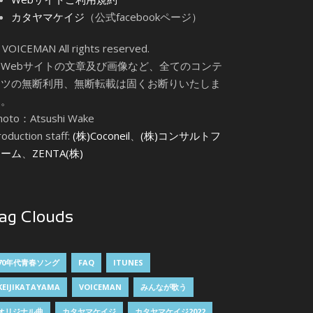
カタヤマケイジ
（公式facebookページ）
 VOICEMAN All rights reserved.
当Webサイトの文章及び画像など、全てのコンテ
ンツの無断利用、無断転載は固くお断りいたしま
す。
hoto：Atsushi Wake
oduction staff:
(株)Coconeil
、
(株)コンサルトフ
ァーム
、
ZENTA(株)
ag Clouds
70年代青春ソング
FAQ
ITUNES
KEIJIKATAYAMA
VOICEMAN
みんなが歌う
オリジナル曲
カタヤマケイジ
カタヤマケイジ2022