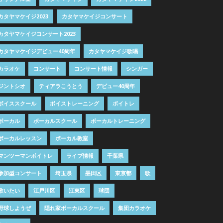
カタヤマケイジ2023
カタヤマケイジコンサート
カタヤマケイジコンサート2023
カタヤマケイジデビュー40周年
カタヤマケイジ歌唱
カラオケ
コンサート
コンサート情報
シンガー
ジントシオ
ティアラこうとう
デビュー40周年
ボイススクール
ボイストレーニング
ボイトレ
ボーカル
ボーカルスクール
ボーカルトレーニング
ボーカルレッスン
ボーカル教室
マンツーマンボイトレ
ライブ情報
千葉県
参加型コンサート
埼玉県
墨田区
東京都
歌
歌いたい
江戸川区
江東区
球団
野球しようぜ
隠れ家ボーカルスクール
集団カラオケ