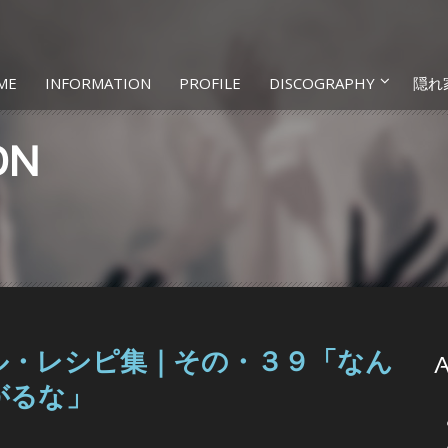
ME
INFORMATION
PROFILE
DISCOGRAPHY
隠れ
ON
ル・レシピ集｜その・３９「なん
A
がるな」