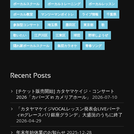
ボーカルスクール
ボーカルトレーニング
ボーカルレッスン
ボーカル教室
マンツーマンボイトレ
ライブ情報
千葉県
参加型コンサート
埼玉県
墨田区
東京都
歌
歌いたい
江戸川区
江東区
球団
野球しようぜ
隠れ家ボーカルスクール
集団カラオケ
青春ソング
Recent Posts
[チケット販売開始] カタヤマケイジ・コンサート
2026「カバーズ in カメリアホール」
2026-07-10
「カタヤマケイジVOCALレッスン発表会LIVEパーテ
ィinグレースバリ銀座グランデ」大盛況のうちに終了
2026-04-29
年末年始休業のお知らせ
2025-12-28