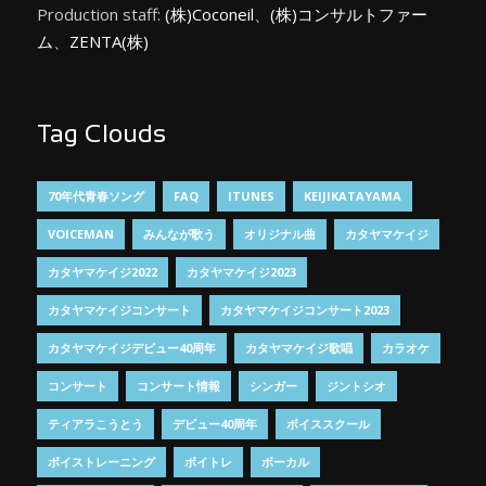
Production staff:
(株)Coconeil
、
(株)コンサルトファー
ム
、
ZENTA(株)
Tag Clouds
70年代青春ソング
FAQ
ITUNES
KEIJIKATAYAMA
VOICEMAN
みんなが歌う
オリジナル曲
カタヤマケイジ
カタヤマケイジ2022
カタヤマケイジ2023
カタヤマケイジコンサート
カタヤマケイジコンサート2023
カタヤマケイジデビュー40周年
カタヤマケイジ歌唱
カラオケ
コンサート
コンサート情報
シンガー
ジントシオ
ティアラこうとう
デビュー40周年
ボイススクール
ボイストレーニング
ボイトレ
ボーカル