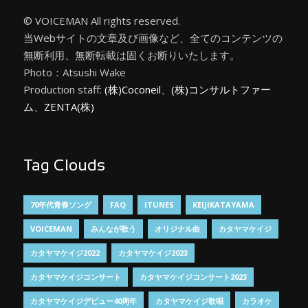
© VOICEMAN All rights reserved.
当Webサイトの文章及び画像など、全てのコンテンツの
無断利用、無断転載は固くお断りいたします。
Photo：Atsushi Wake
Production staff:
(株)Coconeil
、
(株)コンサルトファー
ム
、
ZENTA(株)
Tag Clouds
70年代青春ソング
FAQ
ITUNES
KEIJIKATAYAMA
VOICEMAN
みんなが歌う
オリジナル曲
カタヤマケイジ
カタヤマケイジ2022
カタヤマケイジ2023
カタヤマケイジコンサート
カタヤマケイジコンサート2023
カタヤマケイジデビュー40周年
カタヤマケイジ歌唱
カラオケ