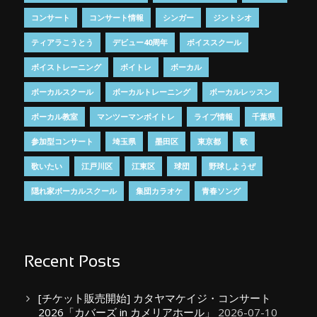
コンサート
コンサート情報
シンガー
ジントシオ
ティアラこうとう
デビュー40周年
ボイススクール
ボイストレーニング
ボイトレ
ボーカル
ボーカルスクール
ボーカルトレーニング
ボーカルレッスン
ボーカル教室
マンツーマンボイトレ
ライブ情報
千葉県
参加型コンサート
埼玉県
墨田区
東京都
歌
歌いたい
江戸川区
江東区
球団
野球しようぜ
隠れ家ボーカルスクール
集団カラオケ
青春ソング
Recent Posts
[チケット販売開始] カタヤマケイジ・コンサート
2026「カバーズ in カメリアホール」
2026-07-10