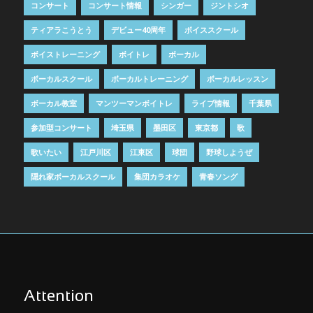
コンサート
コンサート情報
シンガー
ジントシオ
ティアラこうとう
デビュー40周年
ボイススクール
ボイストレーニング
ボイトレ
ボーカル
ボーカルスクール
ボーカルトレーニング
ボーカルレッスン
ボーカル教室
マンツーマンボイトレ
ライブ情報
千葉県
参加型コンサート
埼玉県
墨田区
東京都
歌
歌いたい
江戸川区
江東区
球団
野球しようぜ
隠れ家ボーカルスクール
集団カラオケ
青春ソング
Attention