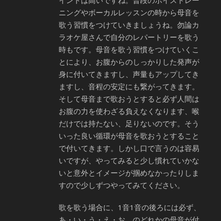
イントは高いですね。普段のボイストレー
ニングやボーカルレッスンの時から母音を
歌う習慣をつけていきましょうね。勿論カ
ラオケ屋さんで自分のレパートリーを歌う
時もです。母音を歌う習慣をつけていくこ
とにより、お腹からのしっかりした発声が
身に付いてきますし、声量もアップしてき
ますし、音程の安定にも繋がってきます。
そして母音まで歌おうとすると必ず人間は
お腹の力を使わざる負えなくなります、喉
だけでは持たない、足りないのです。そう
いった良い循環が母音を歌おうとすること
で付いてきます。しかし口で言うのは容易
いですが、やってみると少し慣れていかな
いと意外とイメージが掴めなかったりしま
すので少しずつやってみてください。
歌を歌う場合に、1音1音の後ろには必ず、
あ・い・う・え・お、のどれかの母音が付