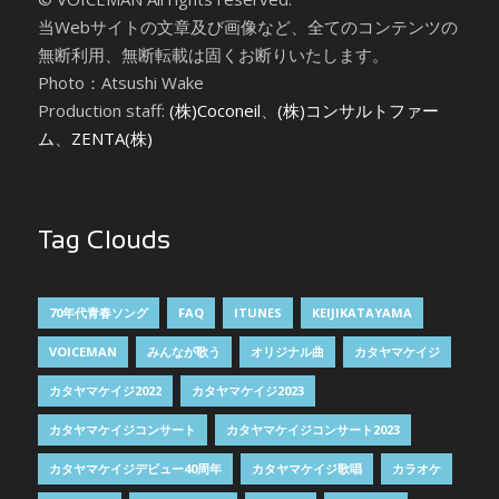
当Webサイトの文章及び画像など、全てのコンテンツの
無断利用、無断転載は固くお断りいたします。
Photo：Atsushi Wake
Production staff:
(株)Coconeil
、
(株)コンサルトファー
ム
、
ZENTA(株)
Tag Clouds
70年代青春ソング
FAQ
ITUNES
KEIJIKATAYAMA
VOICEMAN
みんなが歌う
オリジナル曲
カタヤマケイジ
カタヤマケイジ2022
カタヤマケイジ2023
カタヤマケイジコンサート
カタヤマケイジコンサート2023
カタヤマケイジデビュー40周年
カタヤマケイジ歌唱
カラオケ