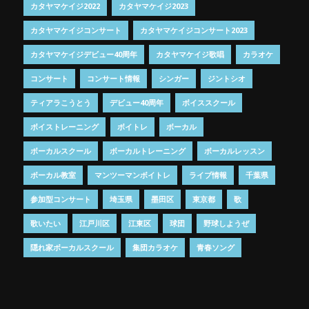
カタヤマケイジ2022
カタヤマケイジ2023
カタヤマケイジコンサート
カタヤマケイジコンサート2023
カタヤマケイジデビュー40周年
カタヤマケイジ歌唱
カラオケ
コンサート
コンサート情報
シンガー
ジントシオ
ティアラこうとう
デビュー40周年
ボイススクール
ボイストレーニング
ボイトレ
ボーカル
ボーカルスクール
ボーカルトレーニング
ボーカルレッスン
ボーカル教室
マンツーマンボイトレ
ライブ情報
千葉県
参加型コンサート
埼玉県
墨田区
東京都
歌
歌いたい
江戸川区
江東区
球団
野球しようぜ
隠れ家ボーカルスクール
集団カラオケ
青春ソング