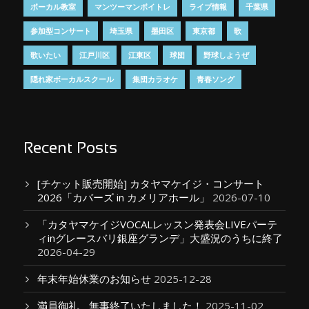
ボーカル教室
マンツーマンボイトレ
ライブ情報
千葉県
参加型コンサート
埼玉県
墨田区
東京都
歌
歌いたい
江戸川区
江東区
球団
野球しようぜ
隠れ家ボーカルスクール
集団カラオケ
青春ソング
Recent Posts
[チケット販売開始] カタヤマケイジ・コンサート
2026「カバーズ in カメリアホール」
2026-07-10
「カタヤマケイジVOCALレッスン発表会LIVEパーテ
ィinグレースバリ銀座グランデ」大盛況のうちに終了
2026-04-29
年末年始休業のお知らせ
2025-12-28
満員御礼、無事終了いたしました！
2025-11-02