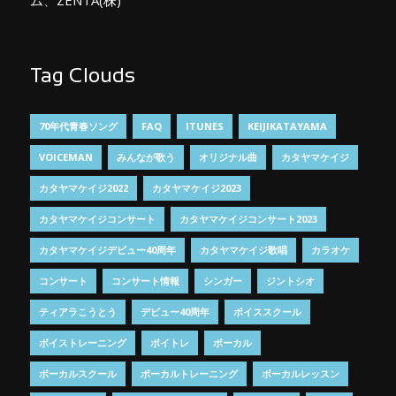
ム
、
ZENTA(株)
Tag Clouds
70年代青春ソング
FAQ
ITUNES
KEIJIKATAYAMA
VOICEMAN
みんなが歌う
オリジナル曲
カタヤマケイジ
カタヤマケイジ2022
カタヤマケイジ2023
カタヤマケイジコンサート
カタヤマケイジコンサート2023
カタヤマケイジデビュー40周年
カタヤマケイジ歌唱
カラオケ
コンサート
コンサート情報
シンガー
ジントシオ
ティアラこうとう
デビュー40周年
ボイススクール
ボイストレーニング
ボイトレ
ボーカル
ボーカルスクール
ボーカルトレーニング
ボーカルレッスン