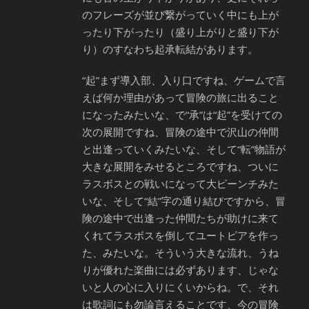
のフレーズが並び繋がっていく中にも上が
ったり下がったり（盛り上がりと盛り下が
り）のすなわち起承転結があります。
“起”まず導入部、入り口ですね、ゲームで言
えば何か理由があって冒険の旅に出ること
になったみたいな、で“承”は“起”を受けての
次の展開ですね、冒険の途中で沢山の仲間
と出逢っていくみたいな、そして“転”物語が
大きな展開をみせるところですね、ついに
ラスボスとの戦いになって大ピーンチみた
いな、そして“結”字の通り結びですから、冒
険の途中で出逢った仲間たちが助けに来て
くれてラスボスを倒してユートピアを作っ
た、みたいな。そういう大きな流れ、うね
りが優れた楽曲には必ずあります、じゃな
いと人の心に入りにくいからね。で、それ
は歌詞にも勿論言えることです、今の冒険