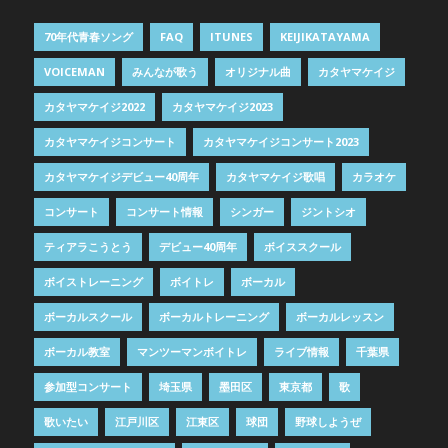
70年代青春ソング
FAQ
ITUNES
KEIJIKATAYAMA
VOICEMAN
みんなが歌う
オリジナル曲
カタヤマケイジ
カタヤマケイジ2022
カタヤマケイジ2023
カタヤマケイジコンサート
カタヤマケイジコンサート2023
カタヤマケイジデビュー40周年
カタヤマケイジ歌唱
カラオケ
コンサート
コンサート情報
シンガー
ジントシオ
ティアラこうとう
デビュー40周年
ボイススクール
ボイストレーニング
ボイトレ
ボーカル
ボーカルスクール
ボーカルトレーニング
ボーカルレッスン
ボーカル教室
マンツーマンボイトレ
ライブ情報
千葉県
参加型コンサート
埼玉県
墨田区
東京都
歌
歌いたい
江戸川区
江東区
球団
野球しようぜ